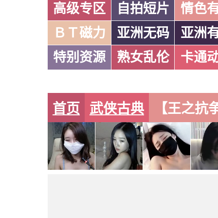
高级专区
自拍短片
情色
ＢＴ磁力
亚洲无码
亚洲
特别资源
熟女乱伦
卡通
首页
武侠古典
【王之抗争】
第五十