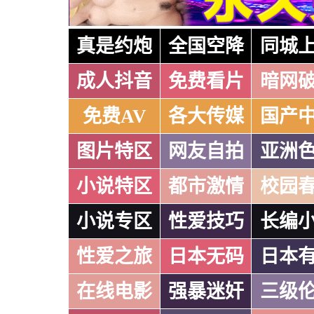
真是约炮
全国空降
同城
成人抖音
免费看片
暗网
免费AV
各大传媒
国产
图片特区
网友自拍
亚洲
小说特区
都市激情
校园
小说专区
性爱技巧
长编
性爱之旅
日本无码
日本
在线电影
强暴迷奸
三级